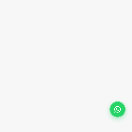
Kulplu Taşıma Kolisi
Standlar
Pencereli Kutular
Fantazi Kutular
Termolaklı Blister
Alt Üst Kapaklı Kutular
Karton
İletişim
Ziya Gökalp, Abdullah Paşa Cd. No:41/16, 34306
İkitelli OSB / Başakşehir / İstanbul
+90 (212) 501 84 11
info@prizmaambalaj.com