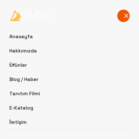
TR
EN
AR
FR
Karton ve Mikro Kutu İmalatı
Anasayfa
Hakkımızda
Anasayfa
/ Karton ve Mikro Kutu İmalatı
Ürünler
Blog / Haber
21 Ocak 2025
Tanıtım Filmi
Karton ve
E-Katalog
Mikro Kutu
İletişim