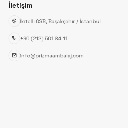
İmalatı
İletişim
İkitelli OSB, Başakşehir / İstanbul
+90 (212) 501 84 11
info@prizmaambalaj.com
Karton ve mikro kutu tasarımında şıklık ve