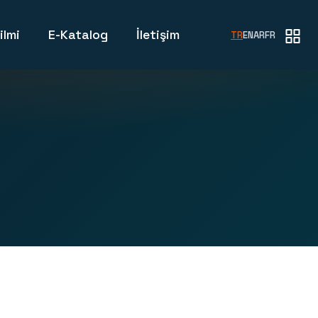
ilmi
E-Katalog
İletişim
TR
EN
AR
FR