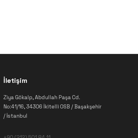
İletişim
Ziya Gökalp, Abdullah Paşa Cd.
No:41/16, 34306 İkitelli OSB / Başakşehir
/ İstanbul
+90 (212) 501 84 11