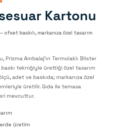
ON
sesuar Kartonu
 ofset baskılı, markanıza özel tasarım
 Prizma Ambalaj'ın Termolaklı Blister
askı tekniğiyle ürettiği özel tasarım
 ölçü, adet ve baskıda; markanıza özel
emleriyle üretilir. Gıda ile temasa
ri mevcuttur.
sarım
lerde üretim