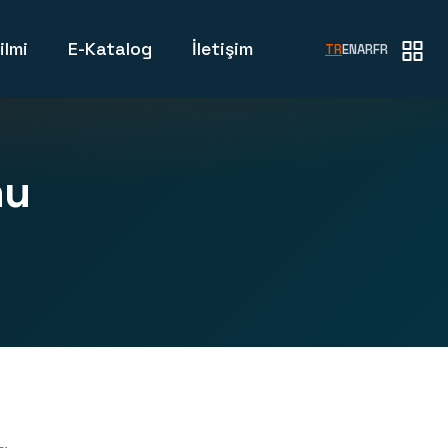
ilmi
E-Katalog
İletişim
TR
EN
AR
FR
nu