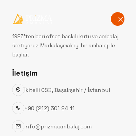
Anasayfa
Hak
1985'ten beri ofset baskılı kutu ve ambalaj
üretiyoruz. Markalaşmak iyi bir ambalaj ile
İ
başlar.
İletişim
İkitelli OSB, Başakşehir / İstanbul
+90 (212) 501 84 11
info@prizmaambalaj.com