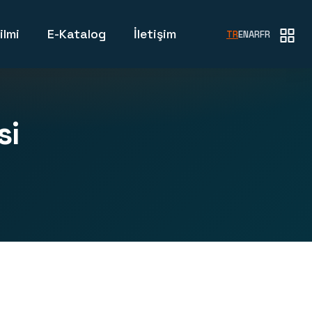
ilmi
E-Katalog
İletişim
TR
EN
AR
FR
si