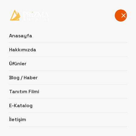
TR
EN
AR
FR
Kapı Kolu Kutusu
Anasayfa
Hakkımızda
Anasayfa
/ Kapı Kolu Kutusu
Ürünler
Blog / Haber
Tanıtım Filmi
E-Katalog
İletişim