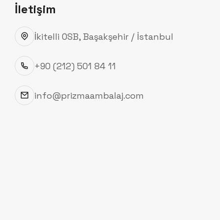
İletişim
İkitelli OSB, Başakşehir / İstanbul
+90 (212) 501 84 11
BASKILI KARTON KUTULAR
info@prizmaambalaj.com
Kapı Kolu Kutusu
Kapı Kolu Kutusu — ofset baskılı, markanıza özel
tasarım ve üretim.
Kapı Kolu Kutusu, Prizma Ambalaj'ın Baskılı
Karton Kutular grubunda ofset baskı
tekniğiyle ürettiği özel tasarım bir üründür.